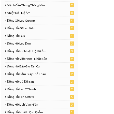
Mạch Cầu Thang Thông Minh
7
Nhiệt Độ - Độ Ẩm
8
Đồng Gồ Led Gương
4
Đồng Hồ 60 Led Viền
2
Đồng Hồ LCD
1
8
Đồng Hồ Led Đơn
3
2
Đồng Hồ NK Nhiệt Độ Độ Ẩm
3
Đồng Hồ Việt Nam - Nhật Bản
9
Đồng Hồ Báo Giờ Tan Ca
6
Đồng Hồ Bấm Giây Thể Thao
2
7
Đồng Hồ Gỗ Để Bàn
3
6
Đồng Hồ Led 7 Thanh
7
2
Đồng Hồ Led Matrix
5
Đồng Hồ Lịch Vạn Niên
5
1
Đồng Hồ Nhiệt Độ - Độ Ẩm
1