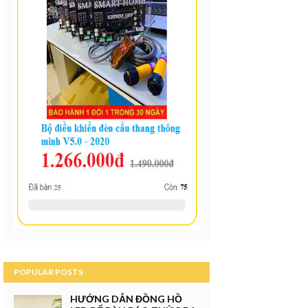
POPULAR POSTS
HƯỚNG DẪN ĐỒNG HỒ