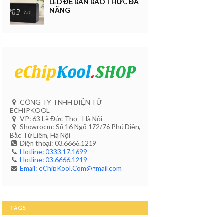
LED ĐỂ BÀN BÁO THỨC ĐA
NĂNG
CÔNG TY TNHH ĐIỆN TỬ
ECHIPKOOL
VP: 63 Lê Đức Thọ - Hà Nội
Showroom: Số 16 Ngõ 172/76 Phú Diễn,
Bắc Từ Liêm, Hà Nội
Điện thoại: 03.6666.1219
Hotline: 0333.17.1699
Hotline: 03.6666.1219
Email: eChipKool.Com@gmail.com
TAGS