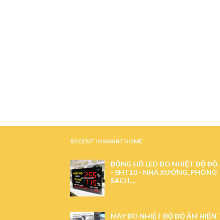
RECENT IN SMARTHOME
ĐỒNG HỒ LED ĐO NHIỆT ĐỘ ĐỘ
- SHT10 - NHÀ XƯỞNG, PHÒNG
SẠCH,...
MÁY ĐO NHIỆT ĐỘ ĐỘ ẨM HIỂN 