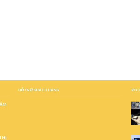
HỖ TRỢ KHÁCH HÀNG
RECE
 ẨM
THỊ