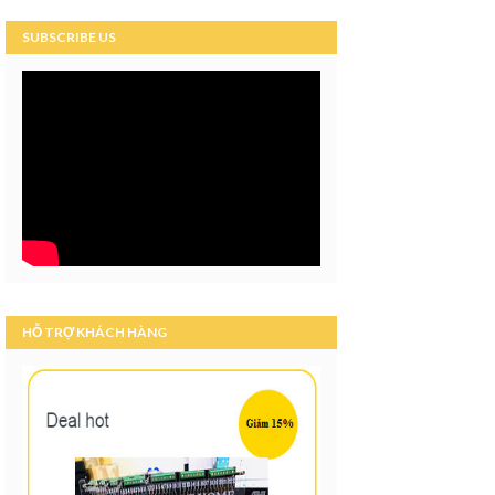
SUBSCRIBE US
HỖ TRỢ KHÁCH HÀNG