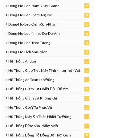
Dong-Ho-Led-Bam-Giay-Game
9
Dong-Ho-Led-Dem-Nguoc
8
0
Dong-Ho-Led-Dem-San-Pham
5
0
Dong-Ho-Led-Nhiet-Do-Do-Am
6
9
Dong-Ho-Led-Treo-Tuong
4
6
Dong-Ho-Lich-Van-Nien
3
8
Hệ Thống Andon
1
Hệ Thống Giao Tiếp Máy Tính - Internet - Wifi
1
Hệ Thống An Toàn Lao Động
1
Hệ Thống Giám Sát Nhiệt Độ - Độ Ẩm
5
Hệ Thống Giám Sát Không Khí
1
Hệ Thống Gọi Ý Tá Phục Vụ
1
Hệ Thống Máy Đo Thân Nhiệt Tự Động
1
Hệ Thống Đếm Sản Phẩm Wifi
1
Hệ Thống Đồng Hồ Đồng Bộ Thời Gian
8