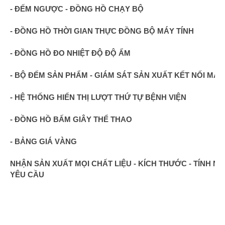
- ĐẾM NGƯỢC - ĐỒNG HỒ CHẠY BỘ
- ĐỒNG HỒ THỜI GIAN THỰC ĐỒNG BỘ MÁY TÍNH
- ĐỒNG HỒ ĐO NHIỆT ĐỘ ĐỘ ẨM
- BỘ ĐẾM SẢN PHẨM - GIÁM SÁT SẢN XUẤT KẾT NỐI MÁY
- HỆ THỐNG HIỂN THỊ LƯỢT THỨ TỰ BỆNH VIỆN
- ĐỒNG HỒ BẤM GIÂY THỂ THAO
- BẢNG GIÁ VÀNG
NHẬN SẢN XUẤT MỌI CHẤT LIỆU - KÍCH THƯỚC - TÍNH N
YÊU CẦU