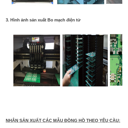
3. Hình ảnh sản xuất Bo mạch điện tử
NHẬN SẢN XUẤT CÁC MẪU ĐỒNG HỒ
THEO YÊU CẦU: