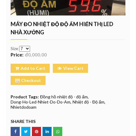
MÁY ĐO NHIỆT ĐỘ ĐỘ ẨM HIỂN THỊ LED
NHÀ XƯỞNG
Size
Price:
đ0,000.00
Add to Cart
View Cart
Checkout
Product Tags:
Đồng hồ nhiệt độ - độ ẩm
Dong-Ho-Led-Nhiet-Do-Do-Am
Nhiệt độ - Độ ẩm
Nhietdodoam
SHARE THIS