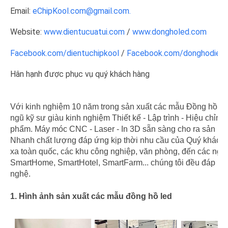
Email:
eChipKool.com@gmail.com.
Website:
www.dientucuatui.com
/
www.dongholed.com
Facebook.com/dientuchipkool
/
Facebook.com/donghodient
Hân hạnh được phục vụ quý khách hàng
Với kinh nghiệm 10 năm trong sản xuất các mẫu Đồng hồ le
ngũ kỹ sư giàu kinh nghiệm Thiết kế - Lập trình - Hiệu chỉnh
phẩm. Máy móc CNC - Laser - In 3D sẵn sàng cho ra sản p
Nhanh chất lượng đáp ứng kịp thời nhu cầu của Quý khách
xa toàn quốc, các khu công nghiệp, văn phòng, đến các ngô
SmartHome, SmartHotel, SmartFarm... chúng tôi đều đáp ứ
nghệ.
1. Hình ảnh sản xuất các mẫu đồng hồ led