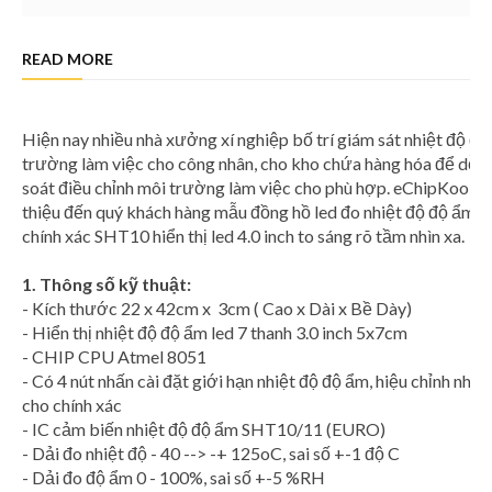
READ MORE
Hiện nay nhiều nhà xưởng xí nghiệp bố trí giám sát nhiệt độ đ
trường làm việc cho công nhân, cho kho chứa hàng hóa để dễ 
soát điều chỉnh môi trường làm việc cho phù hợp. eChipKool S
thiệu đến quý khách hàng mẫu đồng hồ led đo nhiệt độ độ ẩm 
chính xác SHT10 hiển thị led 4.0 inch to sáng rõ tầm nhìn xa.
1. Thông số kỹ thuật:
- Kích thước 22 x 42cm x 3cm ( Cao x Dài x Bề Dày)
- Hiển thị nhiệt độ độ ẩm led 7 thanh 3.0 inch 5x7cm
- CHIP CPU Atmel 8051
- Có 4 nút nhấn cài đặt giới hạn nhiệt độ độ ẩm, hiệu chỉnh nhi
cho chính xác
- IC cảm biến nhiệt độ độ ẩm SHT10/11 (EURO)
- Dải đo nhiệt độ - 40 --> -+ 125oC, sai số +-1 độ C
- Dải đo độ ẩm 0 - 100%, sai số +-5 %RH