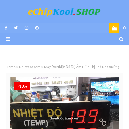
0
Home
Nhietdodoam
Máy Đo Nhiệt Độ Độ Ẩm Hiển Thị Led Nhà Xưởng
-10%