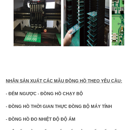
NHẬN SẢN XUẤT CÁC MẪU ĐỒNG HỒ
THEO YÊU CẦU:
- ĐẾM NGƯỢC - ĐỒNG HỒ CHẠY BỘ
- ĐỒNG HỒ THỜI GIAN THỰC ĐỒNG BỘ MÁY TÍNH
- ĐỒNG HỒ ĐO NHIỆT ĐỘ ĐỘ ẨM