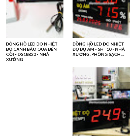
ĐỒNG HỒ LED ĐO NHIỆT
ĐỒNG HỒ LED ĐO NHIỆT
ĐỘ CẢNH BÁO QUA ĐÈN
ĐỘ ĐỘ ẨM - SHT10 - NHÀ
CÒI - DS18B20 - NHÀ
XƯỞNG, PHÒNG SẠCH,...
XƯỞNG