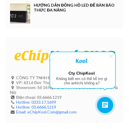
HƯỚNG DẪN ĐỒNG HỒ LED ĐỂ BÀN BÁO
THỨC ĐA NĂNG
Cty ChipKool
CÔNG TY TNHH ĐIỆN TỬ ECHIPKOOL
Không biết em có thể hỗ trợ gì
VP: 63 Lê Đức Thọ - Hà Nội
cho anh/chị không ạ?
Showroom: Số 16 Ngõ 172/76 Phú Diễn, Bắc Từ Liêm, Hà
Nội
Điện thoại: 03.6666.1219
Hotline: 0333.17.1699
Hotline: 03.6666.1219
Email: eChipKool.Com@gmail.com