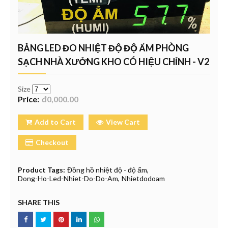
BẢNG LED ĐO NHIỆT ĐỘ ĐỘ ẨM PHÒNG
SẠCH NHÀ XƯỞNG KHO CÓ HIỆU CHỈNH - V2
Size
Price:
đ0,000.00
Add to Cart
View Cart
Checkout
Product Tags:
Đồng hồ nhiệt độ - độ ẩm
Dong-Ho-Led-Nhiet-Do-Do-Am
Nhietdodoam
SHARE THIS