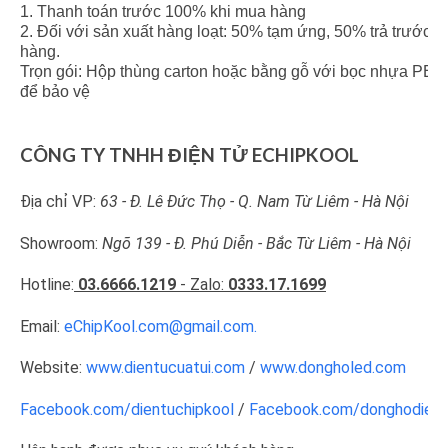
1. Thanh toán trước 100% khi mua hàng
2. Đối với sản xuất hàng loạt: 50% tạm ứng, 50% trả trước k
hàng.
Trọn gói: Hộp thùng carton hoặc bằng gỗ với bọc nhựa PE b
để bảo vệ
CÔNG TY TNHH ĐIỆN TỬ ECHIPKOOL
Địa chỉ VP:
63 - Đ. Lê Đức Thọ - Q. Nam Từ Liêm - Hà Nội
Showroom:
Ngõ 139 - Đ. Phú Diễn - Bắc Từ Liêm - Hà Nội
Hotline:
03.6666.1219
- Zalo:
0333.17.1699
Email:
eChipKool.com@gmail.com.
Website:
www.dientucuatui.com
/
www.dongholed.com
Facebook.com/dientuchipkool
/
Facebook.com/donghodient