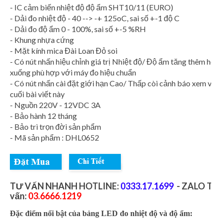
- IC cảm biến nhiệt độ độ ẩm SHT10/11 (EURO)
- Dải đo nhiệt độ - 40 --> -+ 125oC, sai số +-1 độ C
- Dải đo độ ẩm 0 - 100%, sai số +-5 %RH
- Khung nhựa cứng
- Mặt kính mica Đài Loan Đỏ soi
- Có nút nhấn hiệu chỉnh giá trị Nhiệt độ/ Độ ẩm tăng thêm ho
xuống phù hợp với máy đo hiệu chuẩn
- Có nút nhấn cài đặt giới hạn Cao/ Thấp còi cảnh báo xem v
cuối bài viết này
- Nguồn 220V - 12VDC 3A
- Bảo hành 12 tháng
- Bảo trì trọn đời sản phẩm
- Mã sản phẩm : DHL0652
TƯ VẤN NHANH HOTLINE:
0333.17.1699
- ZALO Tư
vấn:
03.6666.1219
Đặc điểm nổi bật của bảng LED đo nhiệt độ và độ ẩm: