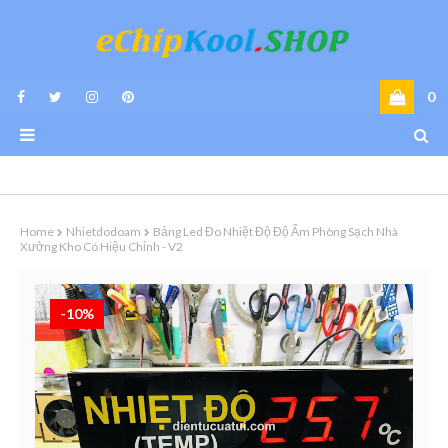
0
Home
Nhietdodoam
Bảng Led Đo Nhiệt Độ Độ Ẩm Phòng Sạch Nhà
Xưởng Kho Có Hiệu Chỉnh - V2
-10%