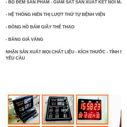
- BỘ ĐẾM SẢN PHẨM - GIÁM SÁT SẢN XUẤT KẾT NỐI MÁY
- HỆ THỐNG HIỂN THỊ LƯỢT THỨ TỰ BỆNH VIỆN
- ĐỒNG HỒ BẤM GIÂY THỂ THAO
- BẢNG GIÁ VÀNG
NHẬN SẢN XUẤT MỌI CHẤT LIỆU - KÍCH THƯỚC - TÍNH N
YÊU CẦU