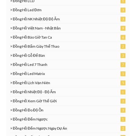
Đồng Hồ LCD
1
8
Đồng Hồ Led Đơn
3
2
Đồng Hồ NK Nhiệt Độ Độ Ẩm
3
Đồng Hồ Việt Nam - Nhật Bản
9
Đồng Hồ Báo Giờ Tan Ca
6
Đồng Hồ Bấm Giây Thể Thao
2
7
Đồng Hồ Gỗ Để Bàn
3
6
Đồng Hồ Led 7 Thanh
7
2
Đồng Hồ Led Matrix
5
Đồng Hồ Lịch Vạn Niên
5
1
Đồng Hồ Nhiệt Độ - Độ Ẩm
1
0
Đồng Hồ Xem Giờ Thế Giới
2
1
Đồng Hồ Đo Độ Ồn
3
Đồng Hồ Đếm Ngược
1
1
Đồng Hồ Đếm Ngược Ngày Dự Án
2
8
1