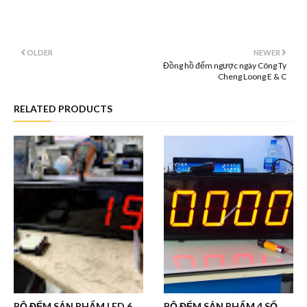
OLDER
NEWER
Đồng hồ đếm ngược ngày Công Ty
Cheng Loong E & C
RELATED PRODUCTS
BỘ ĐẾM SẢN PHẨM LED 6
BỘ ĐẾM SẢN PHẨM 4 SỐ