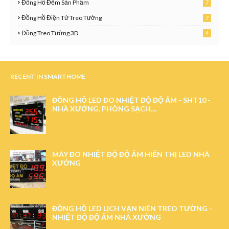
Đồng Hồ Đếm Sản Phẩm
7
6
Đồng Hồ Điện Tử Treo Tường
7
Đồng Treo Tường 3D
4
5
RECENT IN SMARTHOME
ĐỒNG HỒ LED ĐO NHIỆT ĐỘ ĐỘ ẨM - SHT10 -
NHÀ XƯỞNG, PHÒNG SẠCH,...
MÁY ĐO NHIỆT ĐỘ ĐỘ ẨM HIỂN THỊ LED NHÀ
XƯỞNG
ĐỒNG HỒ LED LỊCH VẠN NIÊN TREO TƯỜNG -
NHIỆT ĐỘ ĐỘ ẨM NHÀ XƯỞNG