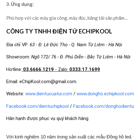
3. Ứng dụng:
Phù hợp với các máy gia công, máy đúc, băng tải sản phẩm…
CÔNG TY TNHH ĐIỆN TỬ ECHIPKOOL
Địa chỉ VP:
63 - Đ. Lê Đức Thọ - Q. Nam Từ Liêm - Hà Nội
Showroom:
Ngõ 172/ 76 - Đ. Phú Diễn - Bắc Từ Liêm - Hà Nội
Hotline:
03.6666.1219
- Zalo:
0333.17.1699
Email: eChipKool.com@gmail.com.
Website:
www.dientucuatui.com
/
www.dongho.echipkool.com
Facebook.com/dientuchipkool
/
Facebook.com/donghodientuchi
Hân hạnh được phục vụ quý khách hàng
Với kinh nghiệm 10 năm trong sản xuất các mẫu Đồng hồ led. Độ