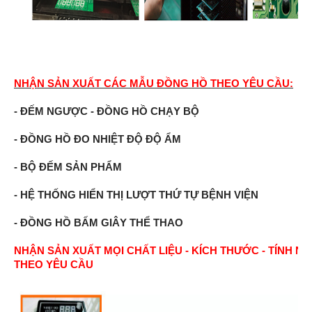
NHẬN SẢN XUẤT CÁC MẪU ĐỒNG HỒ
THEO YÊU CẦU:
- ĐẾM NGƯỢC - ĐỒNG HỒ CHẠY BỘ
- ĐỒNG HỒ ĐO NHIỆT ĐỘ ĐỘ ẨM
- BỘ ĐẾM SẢN PHẨM
- HỆ THỐNG HIỂN THỊ LƯỢT THỨ TỰ BỆNH VIỆN
- ĐỒNG HỒ BẤM GIÂY THỂ THAO
NHẬN SẢN XUẤT MỌI CHẤT LIỆU - KÍCH THƯỚC - TÍNH N
THEO YÊU CẦU