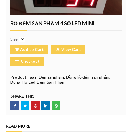
BỘ ĐẾM SẢN PHẨM 4 SỐ LED MINI
Size
Add to Cart
View Cart
Checkout
Product Tags:
Demsanpham
Đồng hồ đếm sản phẩm
Dong-Ho-Led-Dem-San-Pham
SHARE THIS
READ MORE