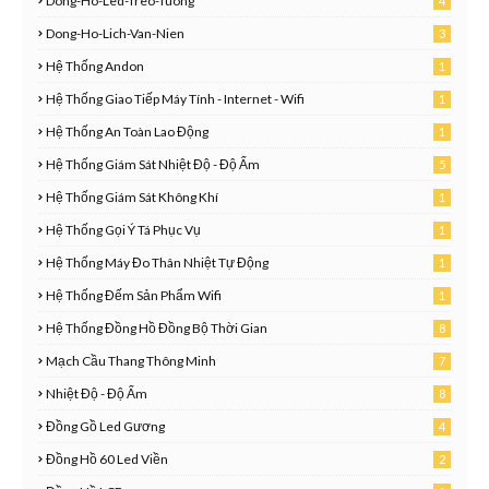
Dong-Ho-Led-Treo-Tuong
4
6
Dong-Ho-Lich-Van-Nien
3
8
Hệ Thống Andon
1
Hệ Thống Giao Tiếp Máy Tính - Internet - Wifi
1
Hệ Thống An Toàn Lao Động
1
Hệ Thống Giám Sát Nhiệt Độ - Độ Ẩm
5
Hệ Thống Giám Sát Không Khí
1
Hệ Thống Gọi Ý Tá Phục Vụ
1
Hệ Thống Máy Đo Thân Nhiệt Tự Động
1
Hệ Thống Đếm Sản Phẩm Wifi
1
Hệ Thống Đồng Hồ Đồng Bộ Thời Gian
8
Mạch Cầu Thang Thông Minh
7
Nhiệt Độ - Độ Ẩm
8
Đồng Gồ Led Gương
4
Đồng Hồ 60 Led Viền
2