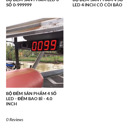
SỐ 0-999999
LED 4 INCH CÓ CÒI BÁO
BỘ ĐẾM SẢN PHẨM 4 SỐ
LED - ĐẾM BAO BÌ - 4.0
INCH
0 Reviews