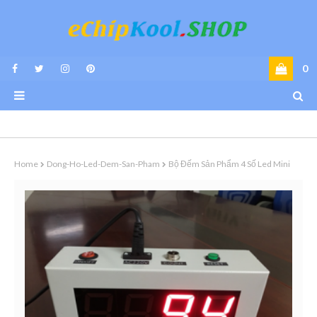
0
Home
Dong-Ho-Led-Dem-San-Pham
Bộ Đếm Sản Phẩm 4 Số Led Mini