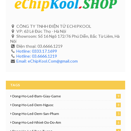
CÔNG TY TNHH ĐIỆN TỬ ECHIPKOOL
VP: 63 Lê Đức Thọ - Hà Nội
Showroom: Số 16 Ngõ 172/76 Phú Diễn, Bắc Từ Liêm, Hà
Nội
Điện thoại: 03.6666.1219
Hotline: 0333.17.1699
Hotline: 03.6666.1219
Email: eChipKool.Com@gmail.com
TAGS
Dong-Ho-Led-Bam-Giay-Game
9
Dong-Ho-Led-Dem-Nguoc
8
0
Dong-Ho-Led-Dem-San-Pham
5
0
Dong-Ho-Led-Nhiet-Do-Do-Am
6
9