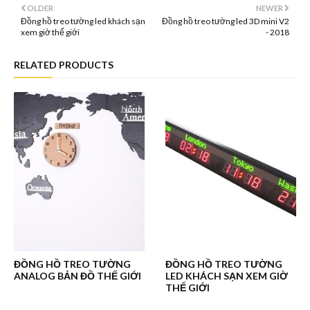
OLDER
NEWER
Đồng hồ treo tường led khách sạn
Đồng hồ treo tường led 3D mini V2
xem giờ thế giới
- 2018
RELATED PRODUCTS
ĐỒNG HỒ TREO TƯỜNG
ĐỒNG HỒ TREO TƯỜNG
ANALOG BẢN ĐỒ THẾ GIỚI
LED KHÁCH SẠN XEM GIỜ
THẾ GIỚI