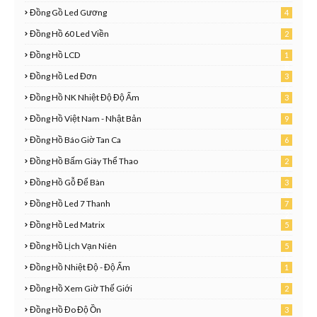
Đồng Gồ Led Gương
4
Đồng Hồ 60 Led Viền
2
Đồng Hồ LCD
1
8
Đồng Hồ Led Đơn
3
2
Đồng Hồ NK Nhiệt Độ Độ Ẩm
3
Đồng Hồ Việt Nam - Nhật Bản
9
Đồng Hồ Báo Giờ Tan Ca
6
Đồng Hồ Bấm Giây Thể Thao
2
7
Đồng Hồ Gỗ Để Bàn
3
6
Đồng Hồ Led 7 Thanh
7
2
Đồng Hồ Led Matrix
5
Đồng Hồ Lịch Vạn Niên
5
1
Đồng Hồ Nhiệt Độ - Độ Ẩm
1
0
Đồng Hồ Xem Giờ Thế Giới
2
1
Đồng Hồ Đo Độ Ồn
3