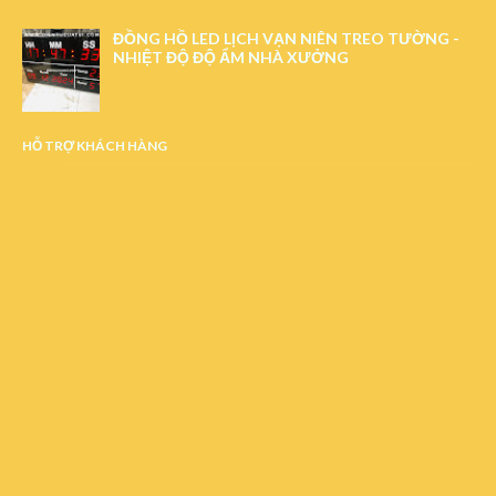
ĐỒNG HỒ LED LỊCH VẠN NIÊN TREO TƯỜNG -
NHIỆT ĐỘ ĐỘ ẨM NHÀ XƯỞNG
HỖ TRỢ KHÁCH HÀNG