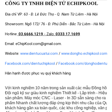
CÔNG TY TNHH ĐIỆN TỬ ECHIPKOOL
Địa chỉ VP:
63 - Đ. Lê Đức Thọ - Q. Nam Từ Liêm - Hà Nội
Showroom:
Ngõ 172/ 76 - Đ. Phú Diễn - Bắc Từ Liêm - Hà Nội
Hotline:
03.6666.1219
- Zalo:
0333.17.1699
Email: eChipKool.com@gmail.com.
Website:
www.dientucuatui.com
/
www.dongho.echipkool.com
Facebook.com/dientuchipkool
/
Facebook.com/donghodientuchi
Hân hạnh được phục vụ quý khách hàng
Với kinh nghiệm 10 năm trong sản xuất các mẫu Đồng hồ le
Đội ngũ kỹ sư giàu kinh nghiệm Thiết kế - Lập trình - Hiệu c
sản phẩm. Máy móc CNC - Laser - In 3D sẵn sàng cho ra sả
phẩm Nhanh chất lượng đáp ứng kịp thời nhu cầu của Quý
khách hàng gần xa toàn quốc, các khu công nghiệp, văn ph