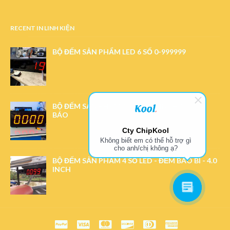
RECENT IN LINH KIỆN
BỘ ĐẾM SẢN PHẨM LED 6 SỐ 0-999999
BỘ ĐẾM SẢN PHẨM 4 SỐ LED 4 INCH CÓ CÒI
BÁO
Cty ChipKool
Không biết em có thể hỗ trợ gì
cho anh/chị không ạ?
BỘ ĐẾM SẢN PHẨM 4 SỐ LED - ĐẾM BAO BÌ - 4.0
INCH