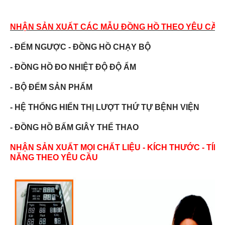
NHẬN SẢN XUẤT CÁC MẪU ĐỒNG HỒ
THEO YÊU CẦU
- ĐẾM NGƯỢC - ĐỒNG HỒ CHẠY BỘ
- ĐỒNG HỒ ĐO NHIỆT ĐỘ ĐỘ ẨM
- BỘ ĐẾM SẢN PHẨM
- HỆ THỐNG HIỂN THỊ LƯỢT THỨ TỰ BỆNH VIỆN
- ĐỒNG HỒ BẤM GIÂY THỂ THAO
NHẬN SẢN XUẤT MỌI CHẤT LIỆU - KÍCH THƯỚC - TÍN
NĂNG THEO YÊU CẦU