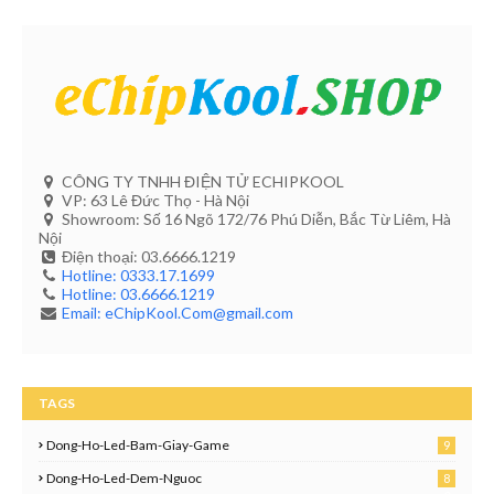
CÔNG TY TNHH ĐIỆN TỬ ECHIPKOOL
VP: 63 Lê Đức Thọ - Hà Nội
Showroom: Số 16 Ngõ 172/76 Phú Diễn, Bắc Từ Liêm, Hà
Nội
Điện thoại: 03.6666.1219
Hotline: 0333.17.1699
Hotline: 03.6666.1219
Email: eChipKool.Com@gmail.com
TAGS
Dong-Ho-Led-Bam-Giay-Game
9
Dong-Ho-Led-Dem-Nguoc
8