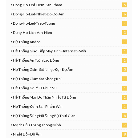
0
Dong-Ho-Led-Dem-San-Pham
5
0
Dong-Ho-Led-Nhiet-Do-Do-Am
6
9
Dong-Ho-Led-Treo-Tuong
4
6
Dong-Ho-Lich-Van-Nien
3
8
Hệ Thống Andon
1
Hệ Thống Giao Tiếp Máy Tính - Internet - Wifi
1
Hệ Thống An Toàn Lao Động
1
Hệ Thống Giám Sát Nhiệt Độ - Độ Ẩm
5
Hệ Thống Giám Sát Không Khí
1
Hệ Thống Gọi Ý Tá Phục Vụ
1
Hệ Thống Máy Đo Thân Nhiệt Tự Động
1
Hệ Thống Đếm Sản Phẩm Wifi
1
Hệ Thống Đồng Hồ Đồng Bộ Thời Gian
8
Mạch Cầu Thang Thông Minh
7
Nhiệt Độ - Độ Ẩm
8