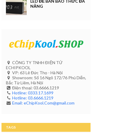
LED ĐỂ BÀN BÁO THỨC ĐA
NĂNG
CÔNG TY TNHH ĐIỆN TỬ
ECHIPKOOL
VP: 63 Lê Đức Thọ - Hà Nội
Showroom: Số 16 Ngõ 172/76 Phú Diễn,
Bắc Từ Liêm, Hà Nội
Điện thoại: 03.6666.1219
Hotline: 0333.17.1699
Hotline: 03.6666.1219
Email: eChipKool.Com@gmail.com
TAGS