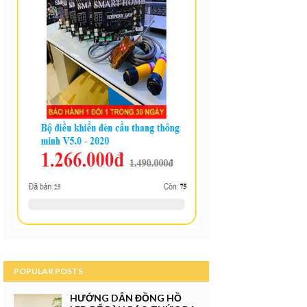
POPULAR POSTS
HƯỚNG DẪN ĐỒNG HỒ