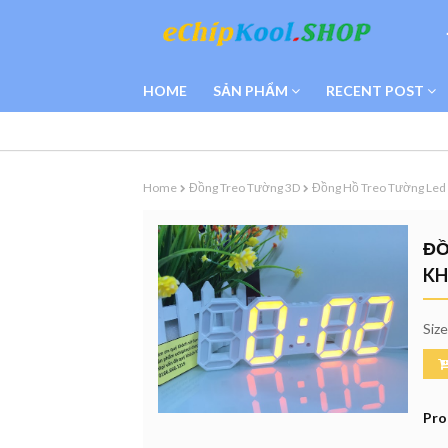
HOME
SẢN PHẨM
RECENT POST
Home
Đồng Treo Tường 3D
Đồng Hồ Treo Tường Led 
ĐỒ
KH
Siz
Pro