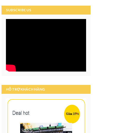
SUBSCRIBE US
HỖ TRỢ KHÁCH HÀNG