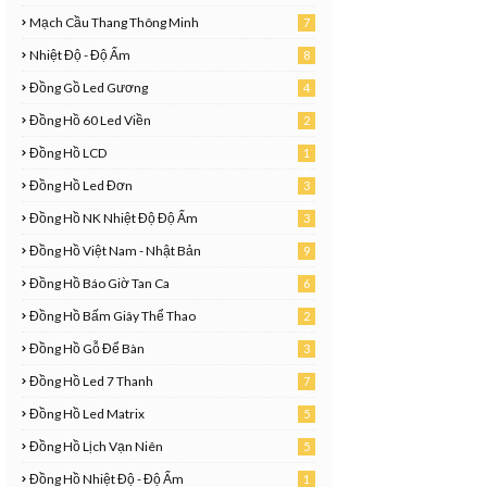
Mạch Cầu Thang Thông Minh
7
Nhiệt Độ - Độ Ẩm
8
Đồng Gồ Led Gương
4
Đồng Hồ 60 Led Viền
2
Đồng Hồ LCD
1
8
Đồng Hồ Led Đơn
3
2
Đồng Hồ NK Nhiệt Độ Độ Ẩm
3
Đồng Hồ Việt Nam - Nhật Bản
9
Đồng Hồ Báo Giờ Tan Ca
6
Đồng Hồ Bấm Giây Thể Thao
2
7
Đồng Hồ Gỗ Để Bàn
3
6
Đồng Hồ Led 7 Thanh
7
2
Đồng Hồ Led Matrix
5
Đồng Hồ Lịch Vạn Niên
5
1
Đồng Hồ Nhiệt Độ - Độ Ẩm
1