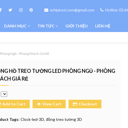
echipkool.com@gmail.com
Hotline: 03.
DANH MỤC
TIN TỨC
GIỚI THIỆU
LIÊN HỆ
Phòng Ngủ - Phòng Khách Giá Rẻ
NG HỒ TREO TƯỜNG LED PHÒNG NGỦ - PHÒNG
ÁCH GIÁ RẺ
e
Add to Cart
View Cart
Checkout
duct Tags:
Clock-led-3D
đồng treo tường 3D