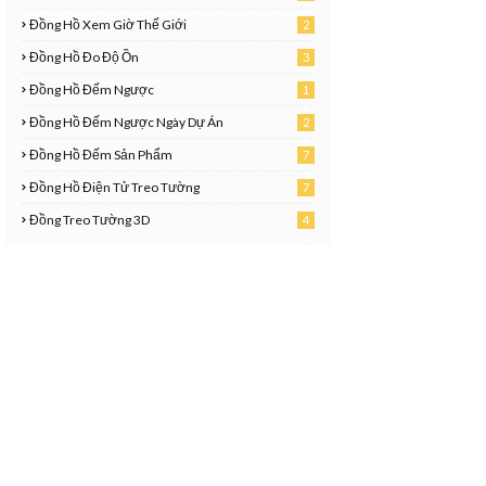
0
Đồng Hồ Xem Giờ Thế Giới
2
1
Đồng Hồ Đo Độ Ồn
3
Đồng Hồ Đếm Ngược
1
1
Đồng Hồ Đếm Ngược Ngày Dự Án
2
8
1
Đồng Hồ Đếm Sản Phẩm
7
6
Đồng Hồ Điện Tử Treo Tường
7
Đồng Treo Tường 3D
4
5