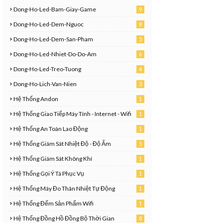
Dong-Ho-Led-Bam-Giay-Game
9
Dong-Ho-Led-Dem-Nguoc
8
0
Dong-Ho-Led-Dem-San-Pham
5
0
Dong-Ho-Led-Nhiet-Do-Do-Am
6
9
Dong-Ho-Led-Treo-Tuong
4
6
Dong-Ho-Lich-Van-Nien
3
8
Hệ Thống Andon
1
Hệ Thống Giao Tiếp Máy Tính - Internet - Wifi
1
Hệ Thống An Toàn Lao Động
1
Hệ Thống Giám Sát Nhiệt Độ - Độ Ẩm
5
Hệ Thống Giám Sát Không Khí
1
Hệ Thống Gọi Ý Tá Phục Vụ
1
Hệ Thống Máy Đo Thân Nhiệt Tự Động
1
Hệ Thống Đếm Sản Phẩm Wifi
1
Hệ Thống Đồng Hồ Đồng Bộ Thời Gian
8