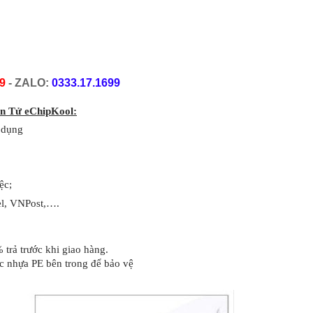
9
 - ZALO: 
0333.17.1699
ện Tử eChipKool:
ử dụng
ệc;
el, VNPost,….
 trả trước khi giao hàng.
c nhựa PE bên trong để bảo vệ